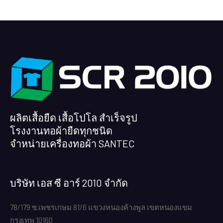
ผลิตเสื้อยืด เสื้อโปโล สำเร็จรูป
โรงงานทอผ้ายืดทุกชนิด
จำหน่ายเครื่องทอผ้า SANTEC
บริษัท เอส ซี อาร์ 2010 จำกัด
78/179 ซ.เพชรเกษม 81/6 แขวงหนองค้างพูล เขตหนองแขม
กรุงเทพ 10160