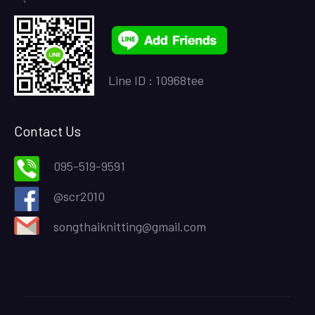
Line ID :
10968tee
Contact Us
095-519-9591
@scr2010
songthaiknitting@gmail.com