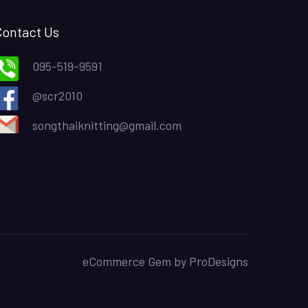
Contact Us
095-519-9591
@scr2010
songthaiknitting@gmail.com
eCommerce Gem by
ProDesigns