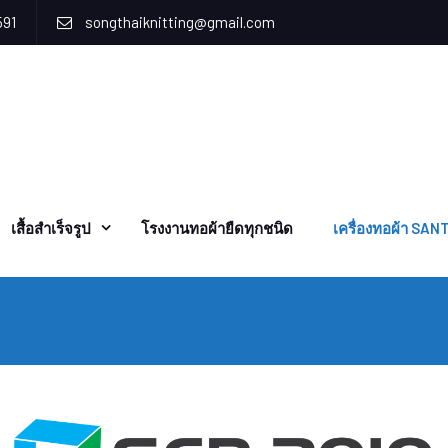
591
songthaiknitting@gmail.com
เสื้อสำเร็จรูป
โรงงานทอผ้ายืดทุกชนิด
เครื่องทอผ้า SAN