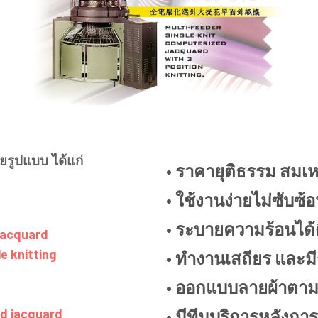
ยรูปแบบ ได้แก่
• ราคายุติธรรม สมเ
• ใช้งานง่ายไม่ซับซ้
• ระบายความร้อนได้ด
 jacquard
le knitting
• ทำงานเสถียร และมี
• ออกแบบลายผ้าตามส
ed jacquard
• มีทีมบริการหลังกา