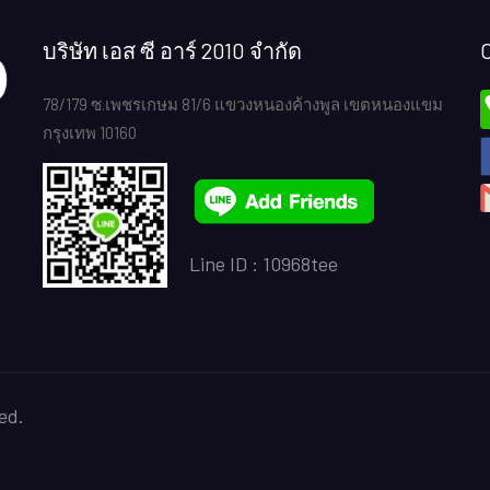
บริษัท เอส ซี อาร์ 2010 จำกัด
78/179 ซ.เพชรเกษม 81/6 แขวงหนองค้างพูล เขตหนองแขม
กรุงเทพ 10160
Line ID :
10968tee
ed.