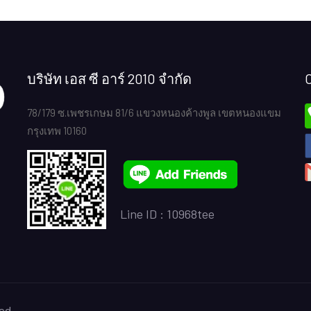
บริษัท เอส ซี อาร์ 2010 จำกัด
78/179 ซ.เพชรเกษม 81/6 แขวงหนองค้างพูล เขตหนองแขม
กรุงเทพ 10160
Line ID :
10968tee
ed.