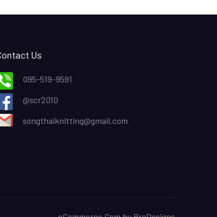
Contact Us
095-519-9591
@scr2010
songthaiknitting@gmail.com
eCommerce Gem by
ProDesigns